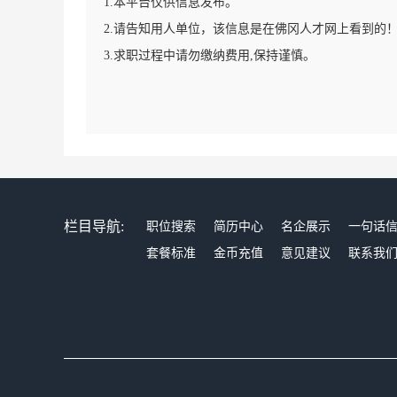
1.本平台仅供信息发布。
2.请告知用人单位，该信息是在佛冈人才网上看到的
3.求职过程中请勿缴纳费用,保持谨慎。
栏目导航:
职位搜索
简历中心
名企展示
一句话
套餐标准
金币充值
意见建议
联系我