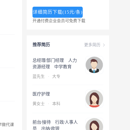
详细简历下载(15元/条)
开通付费企业会员可免费下载
推荐简历
更多简历
总经理∕部门经理 人力
资源经理 中学教育
蓝先生
·
大专
医疗护理
黄女士
·
本科
前台∕接待 行政∕人事人
学做代课
员 出纳∕收银