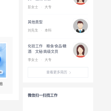
彭女士
·
大专
其他类型
刘先生
·
本科
化验工作 粮食∕食品∕糖
酒 文秘∕高级文员
李女士
·
大专
查看更多简历
息
微信扫一扫找工作