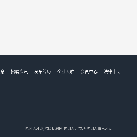
信息
招聘资讯
发布简历
企业入驻
会员中心
法律申明
们
佛冈人才网,佛冈招聘网,佛冈人才市场,佛冈人事人才网